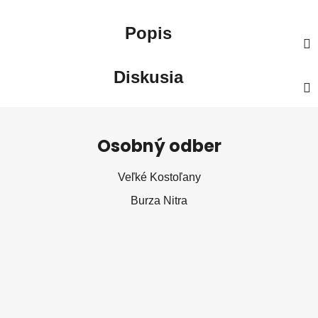
Popis
Diskusia
Z
á
Osobný odber
p
ä
Veľké Kostoľany
t
Burza Nitra
i
e