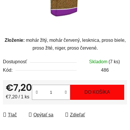
Zloženie:
mohár žltý, mohár červený, lesknica, proso biele,
proso žlté, niger, proso červené.
Dostupnosť
Skladom
(7 ks)
Kód:
486
€7,20
DO KOŠÍKA
Jednotková cena:
€7,20 / 1 ks
Tlač
Opýtať sa
Zdieľať