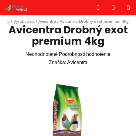
Prejsť
Hľadať
NÁKUP
na
obsah
KOŠÍK
Domov
/
Výrobcovia
/
Avicentra
/
Avicentra Drobný exot premium 4kg
Avicentra Drobný exot
premium 4kg
Priemerné
Neohodnotené
Podrobnosti hodnotenia
hodnotenie
Značka:
Avicentra
produktu
je
0,0
z
5
hviezdičiek.