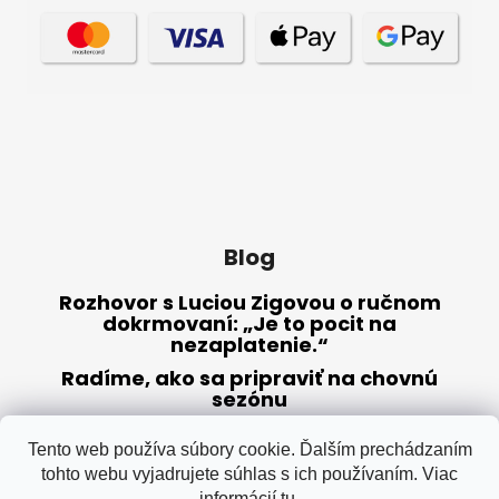
Blog
Rozhovor s Luciou Zigovou o ručnom
dokrmovaní: „Je to pocit na
nezaplatenie.“
Radíme, ako sa pripraviť na chovnú
sezónu
Sušené múčne červy – výživné krmivo
(nielen) pre papagáje
Tento web používa súbory cookie. Ďalším prechádzaním
tohto webu vyjadrujete súhlas s ich používaním. Viac
informácií
tu
.