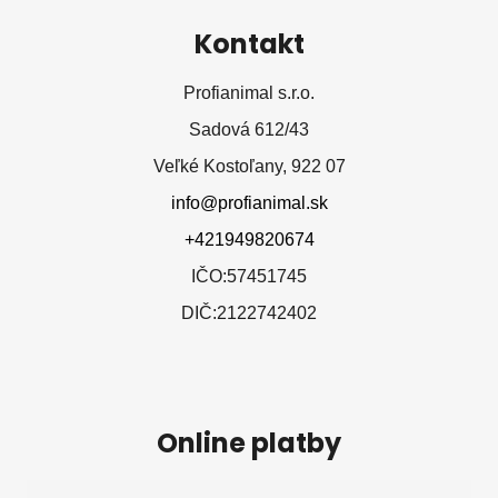
Kontakt
Profianimal s.r.o.
Sadová 612/43
Veľké Kostoľany, 922 07
info@profianimal.sk
+421949820674
IČO:57451745
DIČ:2122742402
Online platby