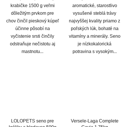
krabičke 1500 g veľmi
aromatické, starostlivo
dôležitým prvkom pre
vysušené steblá trávy
chov činčil pieskový kúpeľ
najvyššej kvality priamo z
účinne pôsobí na
poľských lúk, bohaté na
vyčistenie srsti činčily
vitamíny a minerály. Seno
odstraňuje nečistotu aj
je nízkokalorická
mastnotu...
potravina s vysokým...
LOLOPETS seno pre
Versele-Laga Complete