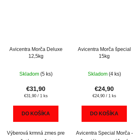
Avicentra Morča Deluxe
Avicentra Morča špecial
12,5kg
15kg
Skladom
(5 ks)
Skladom
(4 ks)
€31,90
€24,90
Jednotková
Jednotková
€31,90 / 1 ks
€24,90 / 1 ks
cena:
cena:
DO KOŠÍKA
DO KOŠÍKA
Výberová krmná zmes pre
Avicentra Special Morča -