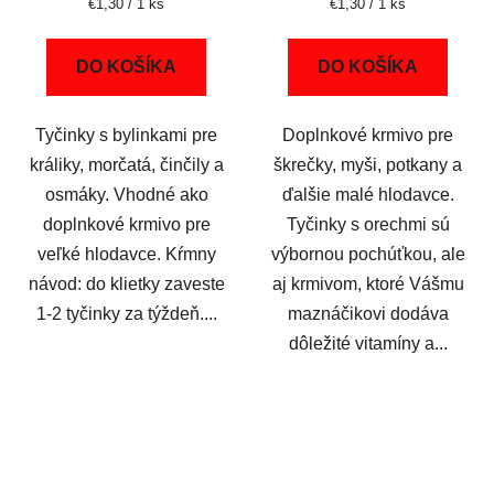
Jednotková
Jednotková
€1,30 / 1 ks
€1,30 / 1 ks
cena:
cena:
DO KOŠÍKA
DO KOŠÍKA
Tyčinky s bylinkami pre
Doplnkové krmivo pre
králiky, morčatá, činčily a
škrečky, myši, potkany a
osmáky. Vhodné ako
ďalšie malé hlodavce.
doplnkové krmivo pre
Tyčinky s orechmi sú
veľké hlodavce. Kŕmny
výbornou pochúťkou, ale
návod: do klietky zaveste
aj krmivom, ktoré Vášmu
1-2 tyčinky za týždeň....
maznáčikovi dodáva
dôležité vitamíny a...