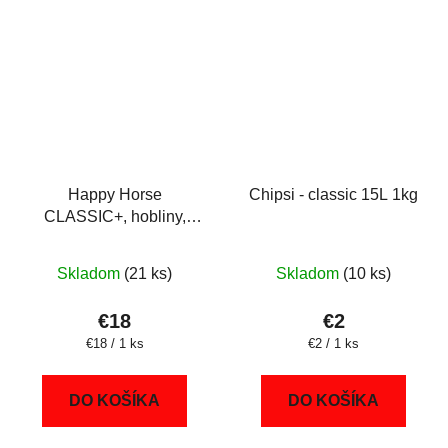
Happy Horse
Chipsi - classic 15L 1kg
CLASSIC+, hobliny,
podstielka 450 l
Skladom
(21 ks)
Skladom
(10 ks)
€18
€2
Jednotková
Jednotková
€18 / 1 ks
€2 / 1 ks
cena:
cena:
DO KOŠÍKA
DO KOŠÍKA