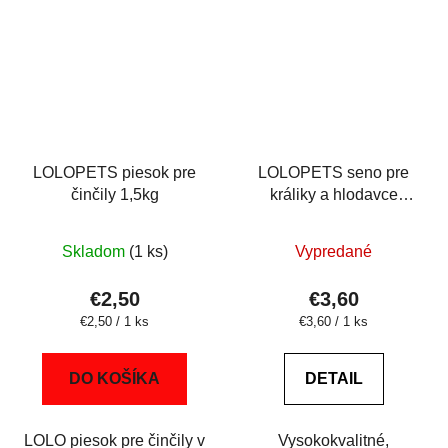
LOLOPETS piesok pre
LOLOPETS seno pre
činčily 1,5kg
králiky a hlodavce
1200g
Skladom
(1 ks)
Vypredané
€2,50
€3,60
Jednotková
Jednotková
€2,50 / 1 ks
€3,60 / 1 ks
cena:
cena:
DO KOŠÍKA
DETAIL
LOLO piesok pre činčily v
Vysokokvalitné,