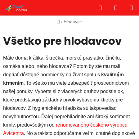
Prejsť
Hľadať
NÁKUP
na
obsah
KOŠÍK
Domov
/
Hlodavce
Všetko pre hlodavcov
Máte doma králika, škrečka, morské prasiatko, činčilu,
osmáka alebo iného hlodavca? Potom by ste mu mali
dopriať dôstojné podmienky na život spolu s
kvalitným
kŕmením
. To všetko mu viete zabezpečiť prostredníctvom
našej ponuky. Vyberte si z viacerých druhov podstielok,
ktoré predstavujú základný prvok vybavenia klietky pre
hlodavcov. Z hygienického hľadiska sú takpovediac
nevyhnutnosťou. Ďalej neprehliadnite ani široký sortiment
krmív, predovšetkým od
renomovaného českého výrobcu
Avicentra
. No a takisto odporúčame veľmi chutné doplnkové