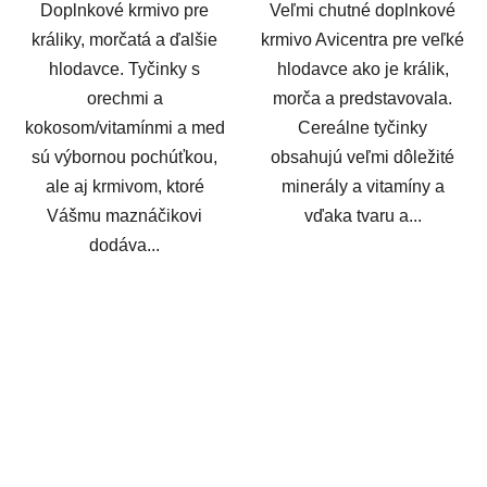
Doplnkové krmivo pre
Veľmi chutné doplnkové
králiky, morčatá a ďalšie
krmivo Avicentra pre veľké
hlodavce. Tyčinky s
hlodavce ako je králik,
orechmi a
morča a predstavovala.
kokosom/vitamínmi a med
Cereálne tyčinky
sú výbornou pochúťkou,
obsahujú veľmi dôležité
ale aj krmivom, ktoré
minerály a vitamíny a
Vášmu maznáčikovi
vďaka tvaru a...
dodáva...