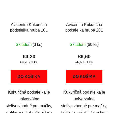
Avicentra Kukuričná
Avicentra Kukuričná
podstielka hrubá 10L
podstielka hrubá 20L
Skladom
(3 ks)
Skladom
(60 ks)
€4,20
€6,60
Jednotková
Jednotková
€4,20 / 1 ks
€6,60 / 1 ks
cena:
cena:
DO KOŠÍKA
DO KOŠÍKA
Kukuričná podstielka je
Kukuričná podstielka je
univerzálne
univerzálne
stelivo vhodné pre mačky,
stelivo vhodné pre mačky,
králiky, morčatá, škrečky a
králiky, morčatá, škrečky a