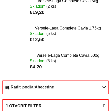
Versele-Laga Complete Cavia 3kg
Skladom
(2 ks)
€19,20
Versele-Laga Complete Cavia 1,75kg
Skladom
(5 ks)
€12,50
Versele-Laga Complete Cavia 500g
Skladom
(5 ks)
€4,20
R
Radiť podľa:
Abecedne
a
d
e
OTVORIŤ FILTER
n