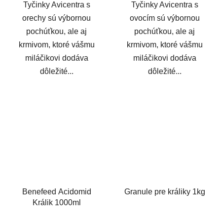
Tyčinky Avicentra s
Tyčinky Avicentra s
orechy sú výbornou
ovocím sú výbornou
pochúťkou, ale aj
pochúťkou, ale aj
krmivom, ktoré vášmu
krmivom, ktoré vášmu
miláčikovi dodáva
miláčikovi dodáva
dôležité...
dôležité...
Benefeed Acidomid
Granule pre králiky 1kg
Králik 1000ml