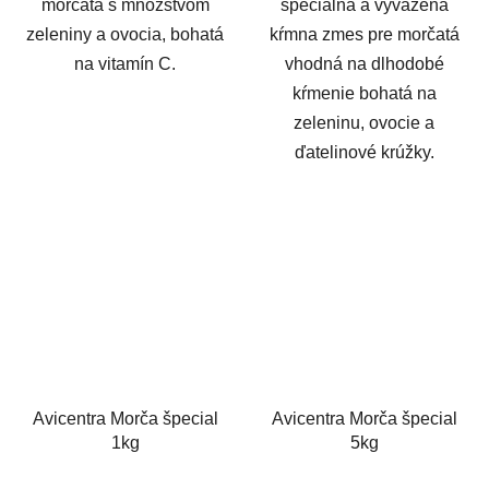
morčatá s množstvom
špeciálna a vyvážená
zeleniny a ovocia, bohatá
kŕmna zmes pre morčatá
na vitamín C.
vhodná na dlhodobé
kŕmenie bohatá na
zeleninu, ovocie a
ďatelinové krúžky.
Avicentra Morča špecial
Avicentra Morča špecial
1kg
5kg