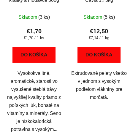
králiky a hlodavce 500g
Cavia 1,75kg
Skladom
(3 ks)
Skladom
(5 ks)
€1,70
€12,50
Jednotková
Jednotková
€1,70 / 1 ks
€7,14 / 1 kg
cena:
cena:
DO KOŠÍKA
DO KOŠÍKA
Vysokokvalitné,
Extrudované pelety všetko
aromatické, starostlivo
v jednom s vysokým
vysušené steblá trávy
podielom vlákniny pre
najvyššej kvality priamo z
morčatá.
poľských lúk, bohaté na
vitamíny a minerály. Seno
je nízkokalorická
potravina s vysokým...