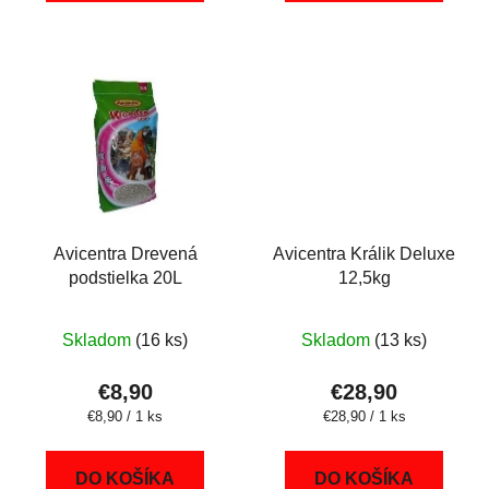
Avicentra Drevená
Avicentra Králik Deluxe
podstielka 20L
12,5kg
Skladom
(16 ks)
Skladom
(13 ks)
€8,90
€28,90
Jednotková
Jednotková
€8,90 / 1 ks
€28,90 / 1 ks
cena:
cena:
DO KOŠÍKA
DO KOŠÍKA