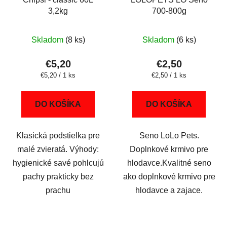
3,2kg
700-800g
Skladom
(8 ks)
Skladom
(6 ks)
€5,20
€2,50
Jednotková
Jednotková
€5,20 / 1 ks
€2,50 / 1 ks
cena:
cena:
DO KOŠÍKA
DO KOŠÍKA
Klasická podstielka pre
Seno LoLo Pets.
malé zvieratá. Výhody:
Doplnkové krmivo pre
hygienické savé pohlcujú
hlodavce.Kvalitné seno
pachy prakticky bez
ako doplnkové krmivo pre
prachu
hlodavce a zajace.