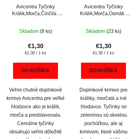
Avicentra Tyčinky
Avicentra Tyčinky
Králik,Morča,Činčila -
Králik,Morča,Osmák -
ovocie 2ks
zelenina 2ks
Skladom
(9 ks)
Skladom
(23 ks)
€1,30
€1,30
Jednotková
Jednotková
€1,30 / 1 ks
€1,30 / 1 ks
cena:
cena:
DO KOŠÍKA
DO KOŠÍKA
Veľmi chutné doplnkové
Doplnkové krmivo pre
krmivo Avicentra pre veľké
králiky, morčatá a iné
hlodavce ako je králik,
hlodavce. Tyčinky so
morča a predstavovala.
zeleninou sú skvelou
Cereálne tyčinky
pochúťkou, ale aj
obsahujú veľmi dôležité
krmivom, ktoré vášmu