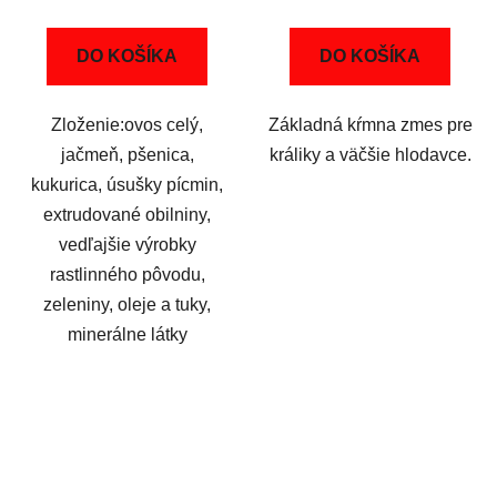
cena:
cena:
DO KOŠÍKA
DO KOŠÍKA
Zloženie:ovos celý,
Základná kŕmna zmes pre
jačmeň, pšenica,
králiky a väčšie hlodavce.
kukurica, úsušky pícmin,
extrudované obilniny,
vedľajšie výrobky
rastlinného pôvodu,
zeleniny, oleje a tuky,
minerálne látky