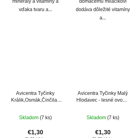
minerály a vitamíny a
domácemu miláčikovi
vďaka tvaru a...
dodáva dôležité vitamíny
a...
Avicentra Tyčinky
Avicentra Tyčinky Malý
Králik,Osmák,Činčila -
Hlodavec - lesné ovocie
bylinky 2ks
2ks
Skladom
(7 ks)
Skladom
(7 ks)
€1,30
€1,30