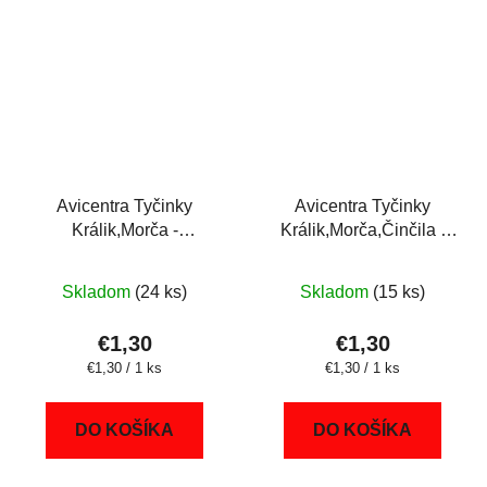
Avicentra Tyčinky
Avicentra Tyčinky
Králik,Morča -
Králik,Morča,Činčila -
orech+kokos 2ks
lesné ovocie 2ks
Skladom
(24 ks)
Skladom
(15 ks)
€1,30
€1,30
Jednotková
Jednotková
€1,30 / 1 ks
€1,30 / 1 ks
cena:
cena:
DO KOŠÍKA
DO KOŠÍKA