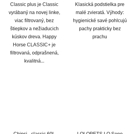
Classic plus je Classic
Klasická podstielka pre
vyrábaný na novej linke,
malé zvieratá. Výhody:
viac filtrovaný, bez
hygienické savé pohlcujú
štiepkov a nežiaducich
pachy prakticky bez
kúskov dreva. Happy
prachu
Horse CLASSIC+ je
filtrovaná, odprašnená,
kvalitná...
Chipsi - classic 60L
LOLOPETS LO Seno