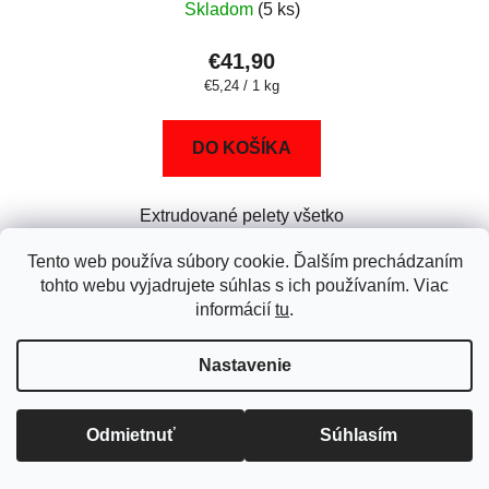
Skladom
(5 ks)
€41,90
Jednotková
€5,24 / 1 kg
cena:
DO KOŠÍKA
Extrudované pelety všetko
v jednom s vysokým
Tento web používa súbory cookie. Ďalším prechádzaním
podielom vlákniny pre
tohto webu vyjadrujete súhlas s ich používaním. Viac
morčatá.
informácií
tu
.
Nastavenie
37
položiek celkom
O
v
Odmietnuť
Súhlasím
l
Z
á