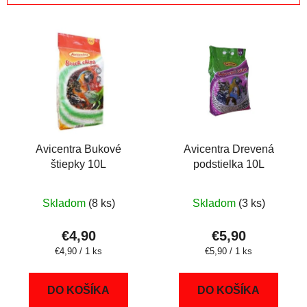
i
V
e
ý
p
p
r
i
o
s
d
p
u
r
k
o
Avicentra Bukové
Avicentra Drevená
t
štiepky 10L
podstielka 10L
d
o
u
v
k
Skladom
(8 ks)
Skladom
(3 ks)
t
€4,90
€5,90
o
Jednotková
Jednotková
€4,90 / 1 ks
€5,90 / 1 ks
v
cena:
cena:
DO KOŠÍKA
DO KOŠÍKA