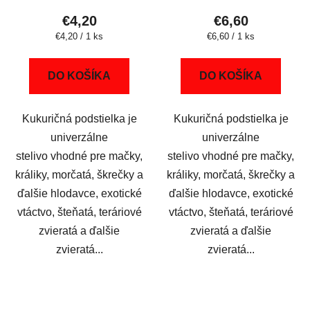
€4,20
€6,60
Jednotková
Jednotková
€4,20 / 1 ks
€6,60 / 1 ks
cena:
cena:
DO KOŠÍKA
DO KOŠÍKA
Kukuričná podstielka je
Kukuričná podstielka je
univerzálne
univerzálne
stelivo vhodné pre mačky,
stelivo vhodné pre mačky,
králiky, morčatá, škrečky a
králiky, morčatá, škrečky a
ďalšie hlodavce, exotické
ďalšie hlodavce, exotické
vtáctvo, šteňatá, teráriové
vtáctvo, šteňatá, teráriové
zvieratá a ďalšie
zvieratá a ďalšie
zvieratá...
zvieratá...