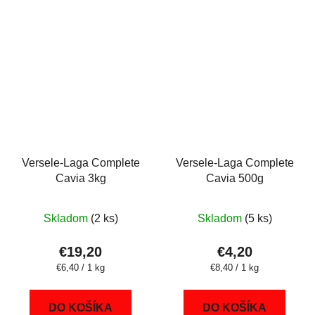
Versele-Laga Complete
Versele-Laga Complete
Cavia 3kg
Cavia 500g
Skladom
(2 ks)
Skladom
(5 ks)
€19,20
€4,20
Jednotková
Jednotková
€6,40 / 1 kg
€8,40 / 1 kg
cena:
cena:
DO KOŠÍKA
DO KOŠÍKA