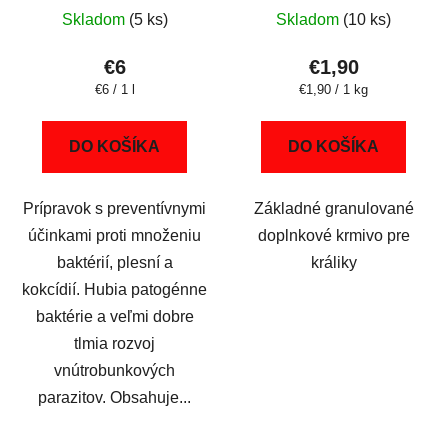
Skladom
(5 ks)
Skladom
(10 ks)
€6
€1,90
Jednotková
Jednotková
€6 / 1 l
€1,90 / 1 kg
cena:
cena:
DO KOŠÍKA
DO KOŠÍKA
Prípravok s preventívnymi
Základné granulované
účinkami proti množeniu
doplnkové krmivo pre
baktérií, plesní a
králiky
kokcídií. Hubia patogénne
baktérie a veľmi dobre
tlmia rozvoj
vnútrobunkových
parazitov. Obsahuje...