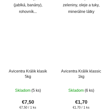
(jablká, banány),
zeleniny, oleje a tuky,
rohovník...
minerálne látky
Avicentra Králik klasik
Avicentra Králik klassic
5kg
1kg
Skladom
(5 ks)
Skladom
(6 ks)
€7,50
€1,70
Jednotková
Jednotková
€7,50 / 1 ks
€1,70 / 1 ks