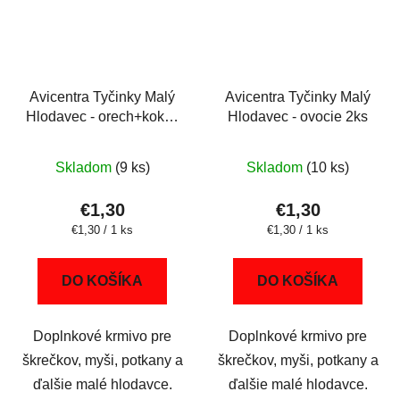
Avicentra Tyčinky Malý
Avicentra Tyčinky Malý
Hlodavec - orech+kokos
Hlodavec - ovocie 2ks
2ks
Skladom
(9 ks)
Skladom
(10 ks)
€1,30
€1,30
Jednotková
Jednotková
€1,30 / 1 ks
€1,30 / 1 ks
cena:
cena:
DO KOŠÍKA
DO KOŠÍKA
Doplnkové krmivo pre
Doplnkové krmivo pre
škrečkov, myši, potkany a
škrečkov, myši, potkany a
ďalšie malé hlodavce.
ďalšie malé hlodavce.