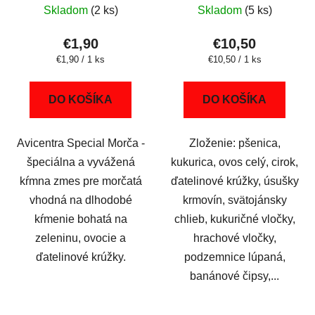
Skladom
(2 ks)
Skladom
(5 ks)
€1,90
€10,50
Jednotková
Jednotková
€1,90 / 1 ks
€10,50 / 1 ks
cena:
cena:
DO KOŠÍKA
DO KOŠÍKA
Avicentra Special Morča -
Zloženie: pšenica,
špeciálna a vyvážená
kukurica, ovos celý, cirok,
kŕmna zmes pre morčatá
ďatelinové krúžky, úsušky
vhodná na dlhodobé
krmovín, svätojánsky
kŕmenie bohatá na
chlieb, kukuričné vločky,
zeleninu, ovocie a
hrachové vločky,
ďatelinové krúžky.
podzemnice lúpaná,
banánové čipsy,...