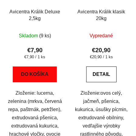
Avicentra Králik Deluxe
Avicentra Králik klasik
2,5kg
20kg
Skladom
(9 ks)
Vypredané
€7,90
€20,90
Jednotková
Jednotková
€7,90 / 1 ks
€20,90 / 1 ks
cena:
cena:
DO KOŠÍKA
DETAIL
Zloženie: lucerna,
Zloženie:ovos celý,
zelenina (mrkva, červená
jačmeň, pšenica,
repa, paštrnák, petržlen),
kukurica, úsušky pícmin,
extrudovaná pšenica,
extrudované obilniny,
extrudovaná kukurica,
vedľajšie výrobky
hrachové vločky, ovocie
rastlinného pôvodu,