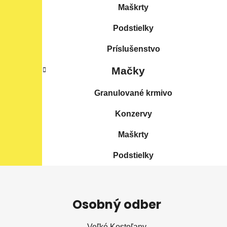
Maškrty
Podstielky
Príslušenstvo
Mačky
Granulované krmivo
Konzervy
Maškrty
Podstielky
Z
á
Osobný odber
p
ä
Veľké Kostoľany