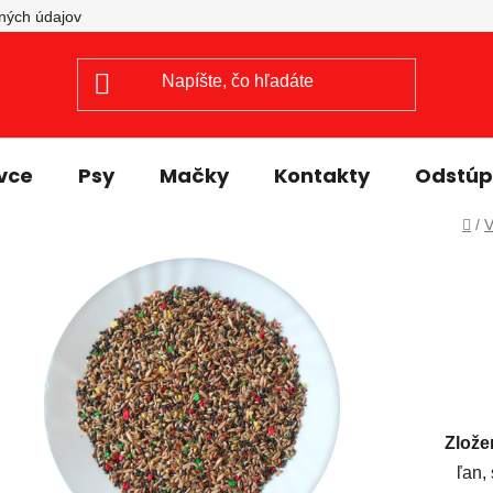
Prejsť
ných údajov
na
obsah
vce
Psy
Mačky
Kontakty
Odstúpi
Do
/
V
Zlože
ľan,