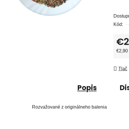
Dostup
Kód:
€2
Jedno
€2,90 
Tlač
Popis
Di
Rozvažované z originálneho balenia