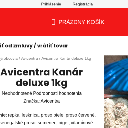
Prihlásenie
Registrácia
PRÁZDNY KOŠÍK
NÁKUPNÝ
KOŠÍK
ť od zmluvy / vrátiť tovar
mov
ýrobcovia
/
Avicentra
/
Avicentra Kanár deluxe 1kg
Avicentra Kanár
deluxe 1kg
Priemerné
Neohodnotené
Podrobnosti hodnotenia
hodnotenie
Značka:
Avicentra
produktu
nie
: repka, lesknica, proso biele, proso červené,
je
 senegalské proso, semenec, niger, vitamínové
0,0