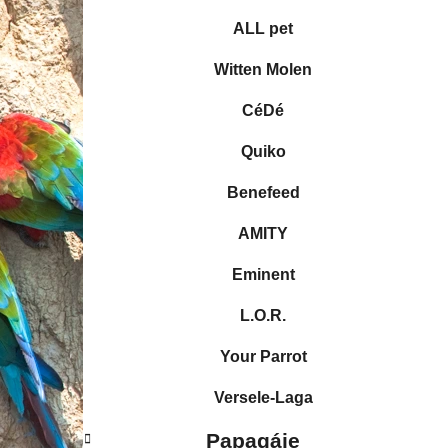
l
r
ALL pet
i
e
Witten Molen
CéDé
Quiko
Benefeed
AMITY
Eminent
L.O.R.
Your Parrot
Versele-Laga
Papagáje