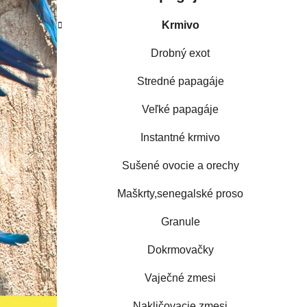
Krmivo
Drobný exot
Stredné papagáje
Veľké papagáje
Instantné krmivo
Sušené ovocie a orechy
Maškrty,senegalské proso
Granule
Dokrmovačky
Vaječné zmesi
Nakličovacie zmesi