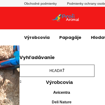
Obchodné podmienky
Podmienky ochrany osob
Výrobcovia
Papagáje
Hloda
B
Vyhľadávanie
o
č
n
HĽADAŤ
ý
K
Preskočiť
p
Výrobcovia
a
kategórie
a
t
Avicentra
e
n
g
e
Deli Nature
ó