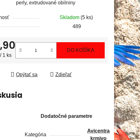
perly, extrudované obilniny
z
5
nosť
Skladom
(5 ks)
hviezdičiek.
489
,90
DO KOŠÍKA
tková cena:
/ 1 ks
Opýtať sa
Zdieľať
skusia
Dodatočné parametre
Avicentra
Kategória
krmivo