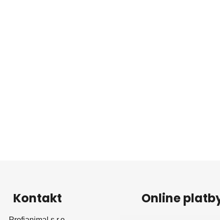
Kontakt
Online platb
Profianimal s.r.o.