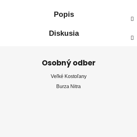
Popis
Diskusia
Z
á
Osobný odber
p
ä
Veľké Kostoľany
t
Burza Nitra
i
e