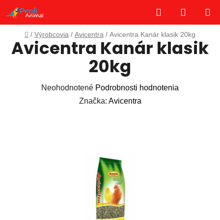
Prejsť
Hľadať
NÁKUP
na
obsah
KOŠÍK
Domov
/
Výrobcovia
/
Avicentra
/
Avicentra Kanár klasik 20kg
Avicentra Kanár klasik
20kg
Priemerné
Neohodnotené
Podrobnosti hodnotenia
hodnotenie
Značka:
Avicentra
produktu
je
0,0
z
5
hviezdičiek.