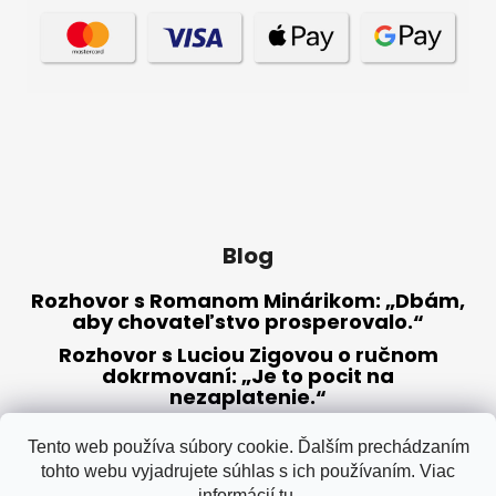
Blog
Rozhovor s Romanom Minárikom: „Dbám,
aby chovateľstvo prosperovalo.“
Rozhovor s Luciou Zigovou o ručnom
dokrmovaní: „Je to pocit na
nezaplatenie.“
Radíme, ako sa pripraviť na chovnú
sezónu
Tento web používa súbory cookie. Ďalším prechádzaním
tohto webu vyjadrujete súhlas s ich používaním. Viac
informácií
tu
.