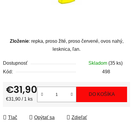
Zloženie
: repka, proso žlté, proso červené, ovos nahý,
lesknica, ľan.
Dostupnosť
Skladom
(35 ks)
Kód:
498
€31,90
DO KOŠÍKA
Jednotková cena:
€31,90 / 1 ks
Tlač
Opýtať sa
Zdieľať