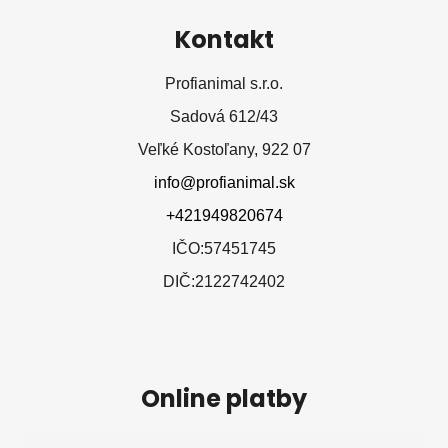
Kontakt
Profianimal s.r.o.
Sadová 612/43
Veľké Kostoľany, 922 07
info@profianimal.sk
+421949820674
IČO:57451745
DIČ:2122742402
Online platby