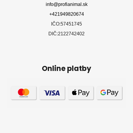
info@profianimal.sk
+421949820674
IČO:57451745
DIČ:2122742402
Online platby