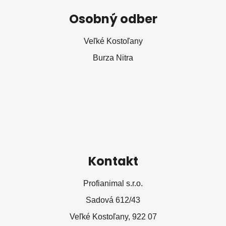
á
Osobný odber
p
ä
Veľké Kostoľany
t
Burza Nitra
i
e
Kontakt
Profianimal s.r.o.
Sadová 612/43
Veľké Kostoľany, 922 07