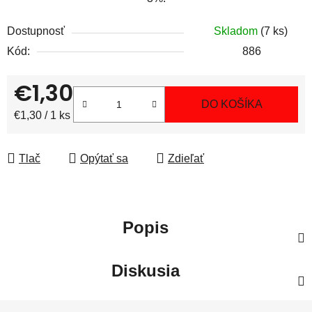
Dostupnosť
Skladom
(7 ks)
Kód:
886
€1,30
DO KOŠÍKA
Jednotková cena:
€1,30 / 1 ks
Tlač
Opýtať sa
Zdieľať
Popis
Diskusia
Z