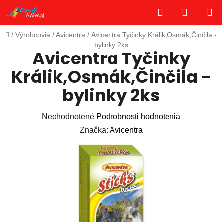
Prejsť
Hľadať
NÁKUP
na
obsah
KOŠÍK
Domov
/
Výrobcovia
/
Avicentra
/
Avicentra Tyčinky Králik,Osmák,Činčila -
bylinky 2ks
Avicentra Tyčinky
Králik,Osmák,Činčila -
bylinky 2ks
Priemerné
Neohodnotené
Podrobnosti hodnotenia
hodnotenie
Značka:
Avicentra
produktu
je
0,0
z
5
hviezdičiek.