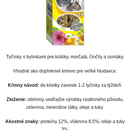
Tyčinky s bylinkami pre králiky, morčatá, činčily a osmáky.
Vhodné ako doplnkové krmivo pre veľké hlodavce.
Kŕmny návod:
do klietky zaveste 1-2 tyčinky za týždeň.
Zloženie:
obilniny, vedľajšie výrobky rastlinného pôvodu,
zelenina, minerálne látky, oleje a tuky.
Akostné znaky:
proteíny 12%, vláknina 8,5%, oleje a tuky
3%.