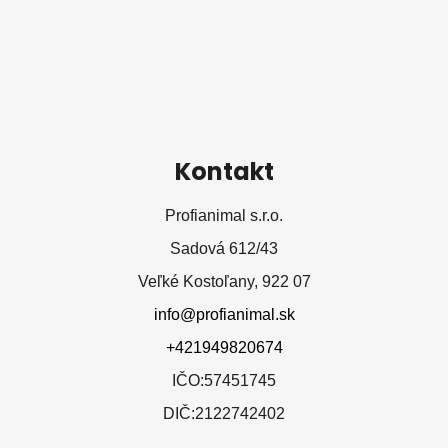
e
Kontakt
Profianimal s.r.o.
Sadová 612/43
Veľké Kostoľany, 922 07
info@profianimal.sk
+421949820674
IČO:57451745
DIČ:2122742402