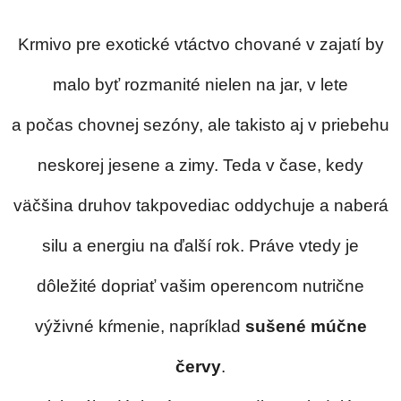
Krmivo pre exotické vtáctvo chované v zajatí by
malo byť rozmanité nielen na jar, v lete
a počas chovnej sezóny, ale takisto aj v priebehu
neskorej jesene a zimy. Teda v čase, kedy
väčšina druhov takpovediac oddychuje a naberá
silu a energiu na ďalší rok. Práve vtedy je
dôležité dopriať vašim operencom nutrične
výživné kŕmenie, napríklad
sušené múčne
červy
.