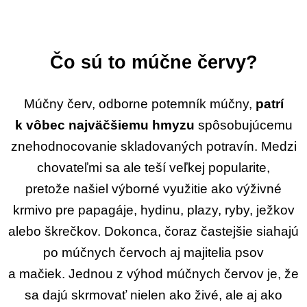
Čo sú to múčne červy?
Múčny červ, odborne potemník múčny,
patrí
k vôbec najväčšiemu hmyzu
spôsobujúcemu
znehodnocovanie skladovaných potravín. Medzi
chovateľmi sa ale teší veľkej popularite,
pretože našiel výborné využitie ako výživné
krmivo pre papagáje, hydinu, plazy, ryby, ježkov
alebo škrečkov. Dokonca, čoraz častejšie siahajú
po múčnych červoch aj majitelia psov
a mačiek. Jednou z výhod múčnych červov je, že
sa dajú skrmovať nielen ako živé, ale aj ako