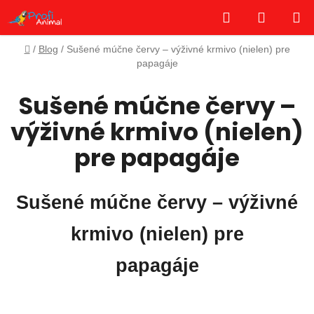
Prejsť
Hľadať
NÁKUP
na
obsah
KOŠÍK
Domov
/
Blog
/
Sušené múčne červy – výživné krmivo (nielen) pre
papagáje
Sušené múčne červy –
výživné krmivo (nielen)
pre papagáje
Sušené múčne červy – výživné
krmivo (nielen) pre
papagáje