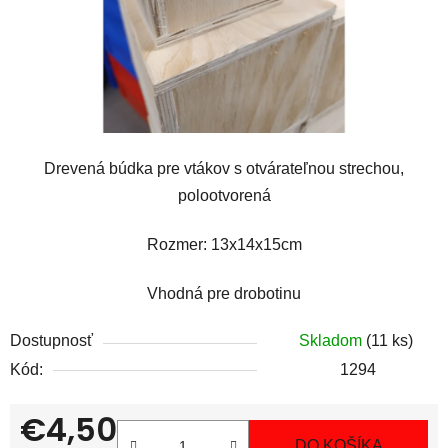
Drevená búdka pre vtákov s otvárateľnou strechou,
polootvorená
Rozmer: 13x14x15cm
Vhodná pre drobotinu
Dostupnosť
Skladom
(11 ks)
Kód:
1294
€4,50
DO KOŠÍKA