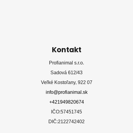
Kontakt
Profianimal s.r.o.
Sadová 612/43
Veľké Kostoľany, 922 07
info@profianimal.sk
+421949820674
IČO:57451745
DIČ:2122742402