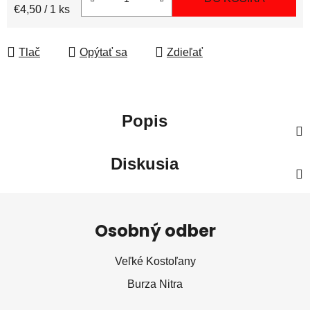
Jednotková cena:
€4,50 / 1 ks
Tlač
Opýtať sa
Zdieľať
Popis
Diskusia
Z
á
Osobný odber
p
ä
Veľké Kostoľany
t
Burza Nitra
i
e