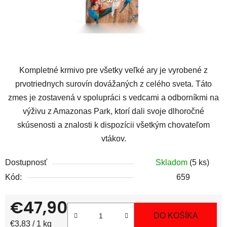
Kompletné krmivo pre všetky veľké ary je vyrobené z
prvotriednych surovín dovážaných z celého sveta. Táto
zmes je zostavená v spolupráci s vedcami a odborníkmi na
výživu z Amazonas Park, ktorí dali svoje dlhoročné
skúsenosti a znalosti k dispozícii všetkým chovateľom
vtákov.
Dostupnosť
Skladom
(5 ks)
Kód:
659
€47,90
DO KOŠÍKA
Jednotková cena:
€3,83 / 1 kg