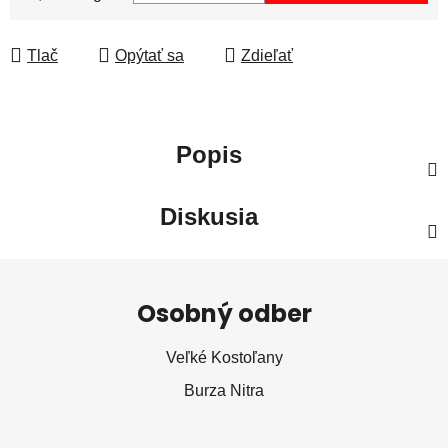
Tlač
Opýtať sa
Zdieľať
Popis
Diskusia
Z
á
Osobný odber
p
ä
Veľké Kostoľany
t
Burza Nitra
i
e