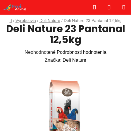
Prejsť
Hľadať
NÁKUP
na
obsah
KOŠÍK
Domov
/
Výrobcovia
/
Deli Nature
/
Deli Nature 23 Pantanal 12,5kg
Deli Nature 23 Pantanal
12,5kg
Priemerné
Neohodnotené
Podrobnosti hodnotenia
hodnotenie
Značka:
Deli Nature
produktu
je
0,0
z
5
hviezdičiek.