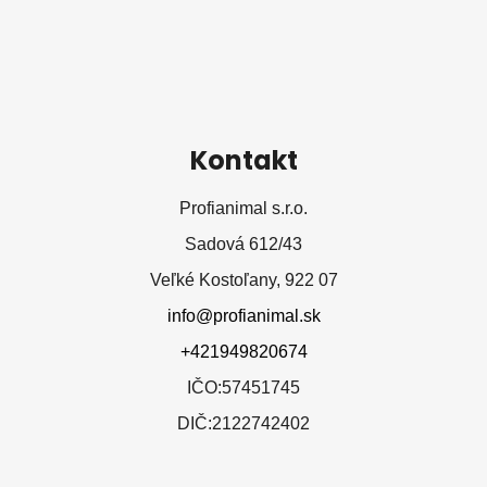
Kontakt
Profianimal s.r.o.
Sadová 612/43
Veľké Kostoľany, 922 07
info@profianimal.sk
+421949820674
IČO:57451745
DIČ:2122742402