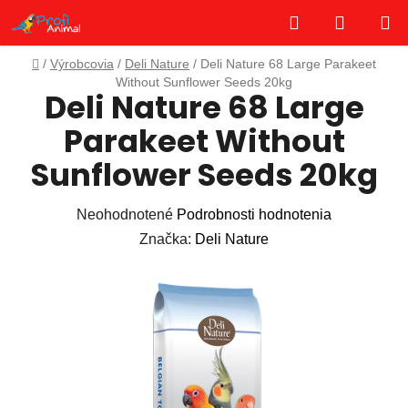
Prejsť
Hľadať
NÁKUP
na
obsah
KOŠÍK
Domov
/
Výrobcovia
/
Deli Nature
/
Deli Nature 68 Large Parakeet
Without Sunflower Seeds 20kg
Deli Nature 68 Large
Parakeet Without
Sunflower Seeds 20kg
Priemerné
Neohodnotené
Podrobnosti hodnotenia
hodnotenie
Značka:
Deli Nature
produktu
je
0,0
z
5
hviezdičiek.