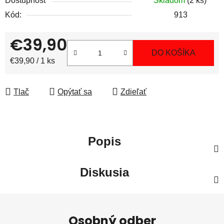
Dostupnosť
Skladom
(2 ks)
Kód:
913
€39,90
DO KOŠÍKA
Jednotková cena:
€39,90 / 1 ks
Tlač
Opýtať sa
Zdieľať
Popis
Diskusia
Z
á
Osobný odber