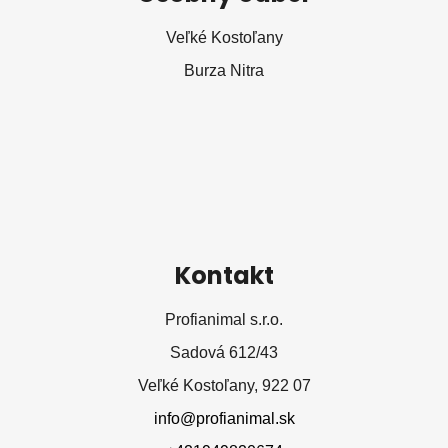
p
ä
Veľké Kostoľany
t
Burza Nitra
i
e
Kontakt
Profianimal s.r.o.
Sadová 612/43
Veľké Kostoľany, 922 07
info@profianimal.sk