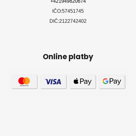
+421949820674
IČO:57451745
DIČ:2122742402
Online platby