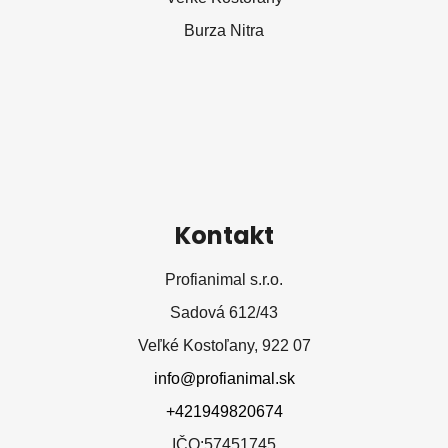
t
Burza Nitra
i
e
Kontakt
Profianimal s.r.o.
Sadová 612/43
Veľké Kostoľany, 922 07
info@profianimal.sk
+421949820674
IČO:57451745