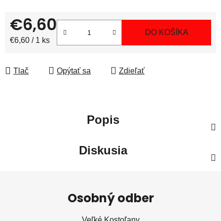
€6,60
DO KOŠÍKA
Jednotková cena:
€6,60 / 1 ks
Tlač
Opýtať sa
Zdieľať
Popis
Diskusia
Z
á
Osobný odber
p
ä
Veľké Kostoľany