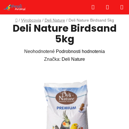
Prejsť
Hľadať
NÁKUP
na
obsah
KOŠÍK
Domov
/
Výrobcovia
/
Deli Nature
/
Deli Nature Birdsand 5kg
Deli Nature Birdsand
5kg
Priemerné
Neohodnotené
Podrobnosti hodnotenia
hodnotenie
Značka:
Deli Nature
produktu
je
0,0
z
5
hviezdičiek.