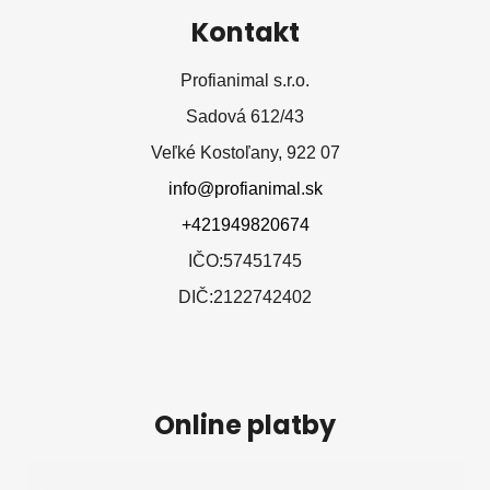
Kontakt
Profianimal s.r.o.
Sadová 612/43
Veľké Kostoľany, 922 07
info@profianimal.sk
+421949820674
IČO:57451745
DIČ:2122742402
Online platby