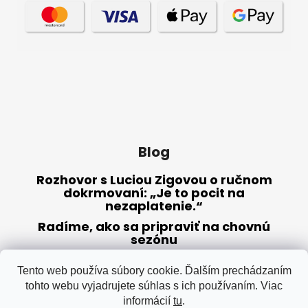
Blog
Rozhovor s Luciou Zigovou o ručnom
dokrmovaní: „Je to pocit na
nezaplatenie.“
Radíme, ako sa pripraviť na chovnú
sezónu
Sušené múčne červy – výživné krmivo
(nielen) pre papagáje
Tento web používa súbory cookie. Ďalším prechádzaním
tohto webu vyjadrujete súhlas s ich používaním. Viac
informácií
tu
.
ARCHÍV