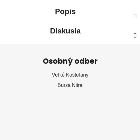
Popis
Diskusia
Z
á
Osobný odber
p
ä
Veľké Kostoľany
t
Burza Nitra
i
e