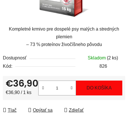
Kompletné krmivo pre dospelé psy malých a stredných
plemien
– 73 % proteínov živočíšneho pôvodu
Dostupnosť
Skladom
(2 ks)
Kód:
826
€36,90
DO KOŠÍKA
Jednotková cena:
€36,90 / 1 ks
Tlač
Opýtať sa
Zdieľať