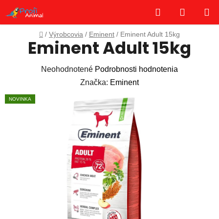
Prejsť
Hľadať
NÁKUP
na
obsah
KOŠÍK
Domov
/
Výrobcovia
/
Eminent
/
Eminent Adult 15kg
Eminent Adult 15kg
Priemerné
Neohodnotené
Podrobnosti hodnotenia
hodnotenie
Značka:
Eminent
produktu
NOVINKA
je
0,0
z
5
hviezdičiek.