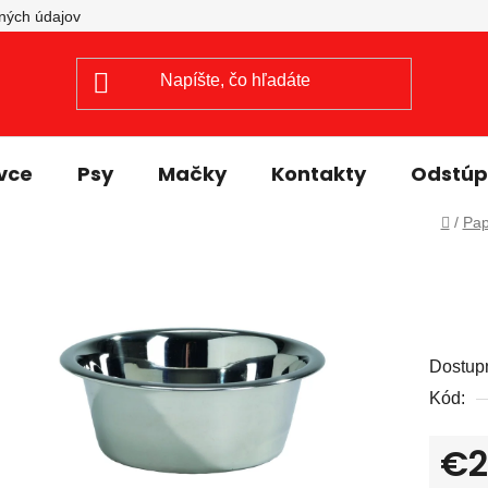
Prejsť
ných údajov
na
obsah
vce
Psy
Mačky
Kontakty
Odstúpi
Domo
/
Pap
Dostup
Kód:
€2