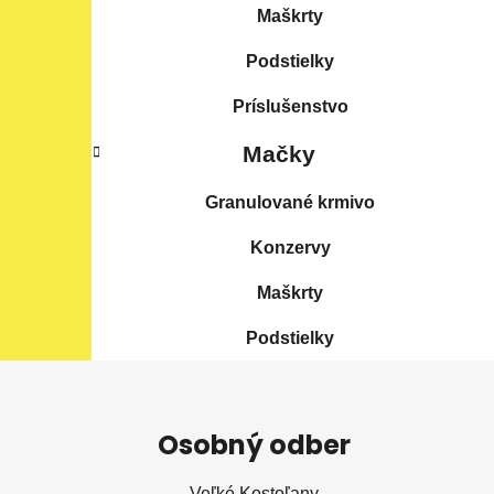
Maškrty
Podstielky
Príslušenstvo
Mačky
Granulované krmivo
Konzervy
Maškrty
Podstielky
Z
á
Osobný odber
p
ä
Veľké Kostoľany