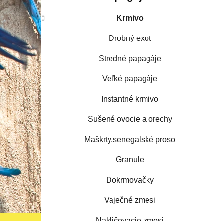
Krmivo
Drobný exot
Stredné papagáje
Veľké papagáje
Instantné krmivo
Sušené ovocie a orechy
Maškrty,senegalské proso
Granule
Dokrmovačky
Vaječné zmesi
Nakličovacie zmesi