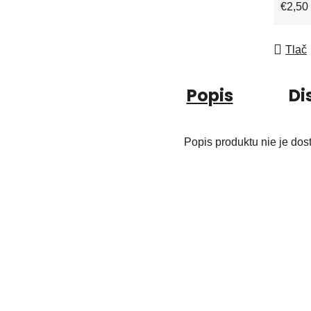
Jedno
€2,50 
Tlač
Popis
Di
Popis produktu nie je dos