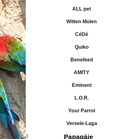
l
r
ALL pet
i
e
Witten Molen
CéDé
Quiko
Benefeed
AMITY
Eminent
L.O.R.
Your Parrot
Versele-Laga
Papagáje