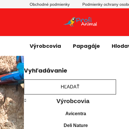
Obchodné podmienky
Podmienky ochrany osob
Výrobcovia
Papagáje
Hloda
B
Vyhľadávanie
o
č
n
HĽADAŤ
ý
K
Preskočiť
p
Výrobcovia
a
kategórie
a
t
Avicentra
e
n
g
e
Deli Nature
ó