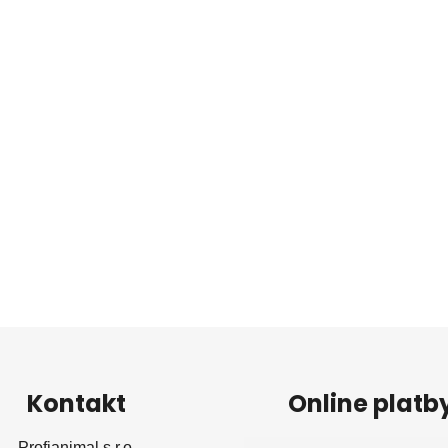
Kontakt
Online platb
Profianimal s.r.o.