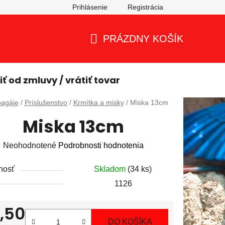
Prihlásenie
Registrácia
PRÁZDNY KOŠÍK
NÁKUPNÝ
KOŠÍK
ť od zmluvy / vrátiť tovar
v
agáje
/
Príslušenstvo
/
Krmítka a misky
/
Miska 13cm
Miska 13cm
Priemerné
Neohodnotené
Podrobnosti hodnotenia
hodnotenie
nosť
Skladom
(34 ks)
produktu
1126
je
0,0
,50
z
DO KOŠÍKA