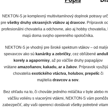
NEKTON-S je komplexný multivitamínový doplnok potravy ur
pre
všetky druhy okrasných vtákov aj dravcov
. Prípravok o
profesionálni chovatelia a odchovne, ako aj hobby chovatelia, k
majú doma svojho opereného spoločníka.
NEKTON-S je vhodný pre široké spektrum vtákov – od malý
spevavcov ako sú
kanáriky a zebričky
, cez obľúbené
andul
korely a agapornisy
, až po väčšie druhy papagájov
vrátane
amazoňanov, kakadu, ar a žakov
. Prípravok využijú
chovatelia
exotického vtáctva, holubov, prepelíc
či
majitelia
dravcov a sov
.
Bez ohľadu na to, či chováte jedného miláčika v byte alebo m
väčšiu voliéru s viacerými vtákmi, NEKTON-S vám pomôž
zabezpečiť, aby vaši operenci dostávali všetky potrebné vitam