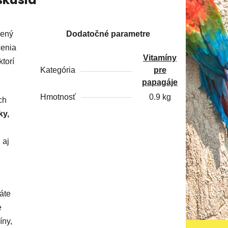
čený
Dodatočné parametre
cenia
Vitamíny
torí
Kategória
pre
papagáje
Hmotnosť
0.9 kg
ch
ky,
 aj
áte
e
íny,