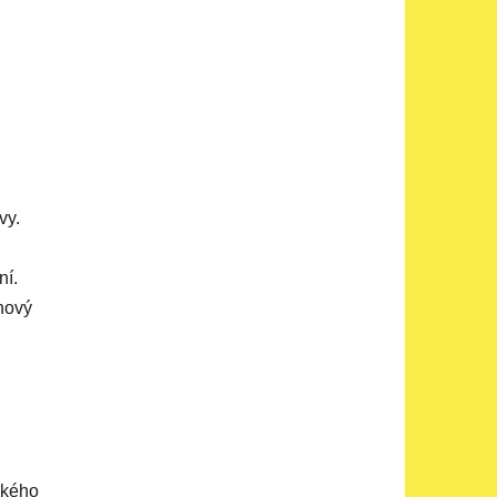
vy.
ní.
 nový
kkého