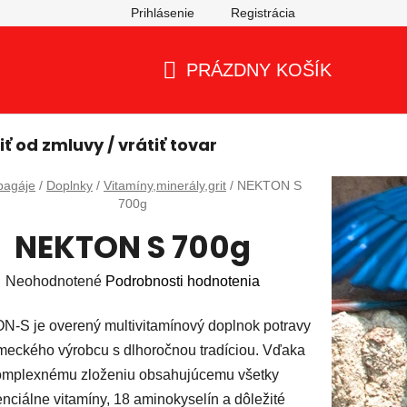
Prihlásenie
Registrácia
PRÁZDNY KOŠÍK
NÁKUPNÝ
KOŠÍK
ť od zmluvy / vrátiť tovar
ov
pagáje
/
Doplnky
/
Vitamíny,minerály,grit
/
NEKTON S
700g
NEKTON S 700g
Priemerné
Neohodnotené
Podrobnosti hodnotenia
hodnotenie
-S je overený multivitamínový doplnok potravy
produktu
meckého výrobcu s dlhoročnou tradíciou. Vďaka
je
omplexnému zloženiu obsahujúcemu všetky
0,0
nciálne vitamíny, 18 aminokyselín a dôležité
z