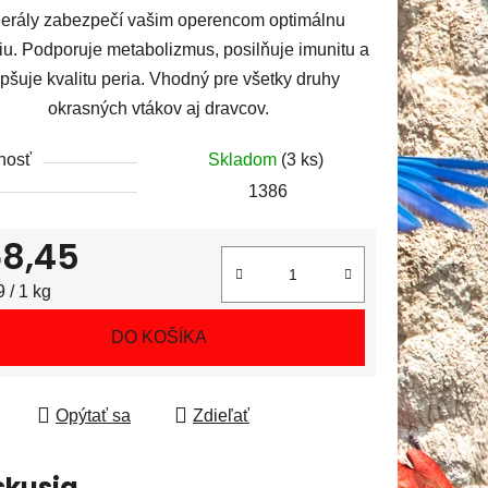
erály zabezpečí vašim operencom optimálnu
5
iu. Podporuje metabolizmus, posilňuje imunitu a
hviezdičiek.
epšuje kvalitu peria. Vhodný pre všetky druhy
okrasných vtákov aj dravcov.
nosť
Skladom
(3 ks)
1386
8,45
tková cena:
 / 1 kg
DO KOŠÍKA
Opýtať sa
Zdieľať
skusia