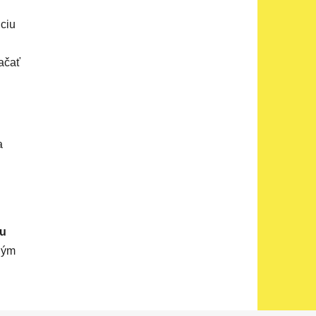
nciu
začať
a
u
ným