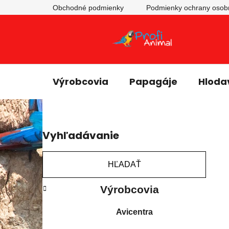
Obchodné podmienky
Podmienky ochrany osob
Výrobcovia
Papagáje
Hloda
B
Vyhľadávanie
o
č
n
HĽADAŤ
ý
K
Preskočiť
p
Výrobcovia
a
kategórie
a
t
Avicentra
e
n
g