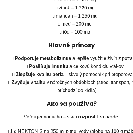
zinok – 1 220 mg
mangán – 1 250 mg
meď – 200 mg
jód – 100 mg
Hlavné prínosy
Podporuje metabolizmus
a lepšie využitie živín z potra
Posilňuje imunitu
a celkovú kondíciu vtákov.
Zlepšuje kvalitu peria
– skvelý pomocník pri preperova
Zvyšuje vitalitu
v náročných obdobiach (stres, transport,
príchodzí do kŕdľa).
Ako sa používa?
Veľmi jednoducho – stačí
rozpustiť vo vode
:
1 g NEKTON-S na 250 ml pitnej vody (alebo na 100 g mä