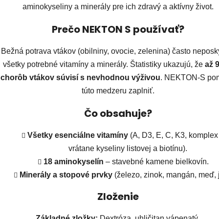
aminokyseliny a minerály pre ich zdravý a aktívny život.
Prečo NEKTON S používať?
Bežná potrava vtákov (obilniny, ovocie, zelenina) často neposk
všetky potrebné vitamíny a minerály. Štatistiky ukazujú, že
až 
chorôb vtákov súvisí s nevhodnou výživou
. NEKTON-S po
túto medzeru zaplniť.
Čo obsahuje?
Všetky esenciálne vitamíny
(A, D3, E, C, K3, komplex
vrátane kyseliny listovej a biotínu).
18 aminokyselín
– stavebné kamene bielkovín.
Minerály a stopové prvky
(železo, zinok, mangán, meď, j
Zloženie
Základné zložky:
Dextróza, uhličitan vápenatý.