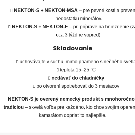
NEKTON-S + NEKTON-MSA
– pre pevné kosti a preve
nedostatku minerálov.
NEKTON-S + NEKTON-E
– pri príprave na hniezdenie (
cca 3 týždne vopred).
Skladovanie
uchovávajte v suchu, mimo priameho slnečného svetl
teplota 15–25 °C
nedávať do chladničky
po otvorení spotrebovať do 3 mesiacov
NEKTON-S je overený nemecký produkt s mnohoročno
tradíciou
– skvelá voľba pre každého, kto chce svojim opere
kamarátom dopriať to najlepšie.