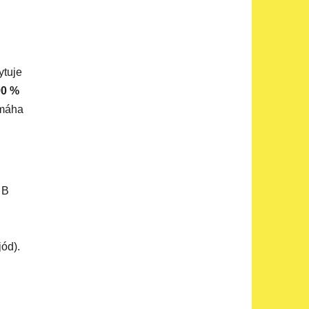
ytuje
90 %
máha
 B
ód).