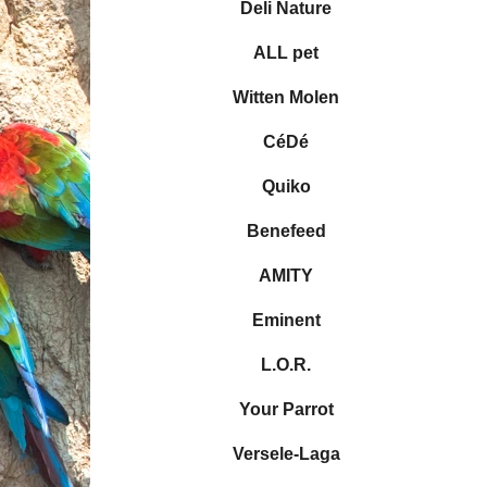
e
Deli Nature
ó
l
r
ALL pet
i
e
Witten Molen
CéDé
Quiko
Benefeed
AMITY
Eminent
L.O.R.
Your Parrot
Versele-Laga