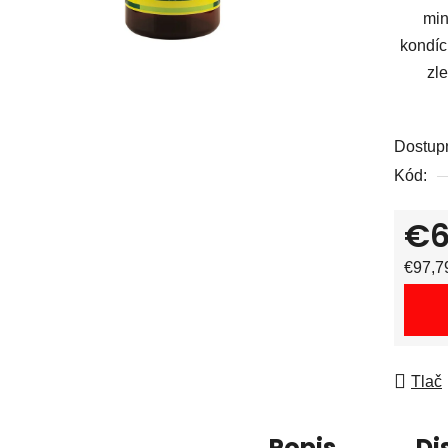
min
kondíc
zl
Dostup
Kód:
€6
Jedno
€97,79
Tlač
Popis
Di