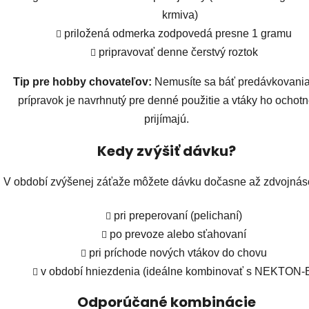
krmiva)
priložená odmerka zodpovedá presne 1 gramu
pripravovať denne čerstvý roztok
Tip pre hobby chovateľov:
Nemusíte sa báť predávkovania
prípravok je navrhnutý pre denné použitie a vtáky ho ochot
prijímajú.
Kedy zvýšiť dávku?
V období zvýšenej záťaže môžete dávku dočasne až zdvojnáso
pri preperovaní (pelichaní)
po prevoze alebo sťahovaní
pri príchode nových vtákov do chovu
v období hniezdenia (ideálne kombinovať s NEKTON-
Odporúčané kombinácie