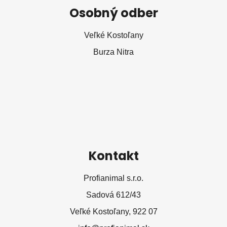
á
Osobný odber
p
ä
Veľké Kostoľany
t
Burza Nitra
i
e
Kontakt
Profianimal s.r.o.
Sadová 612/43
Veľké Kostoľany, 922 07