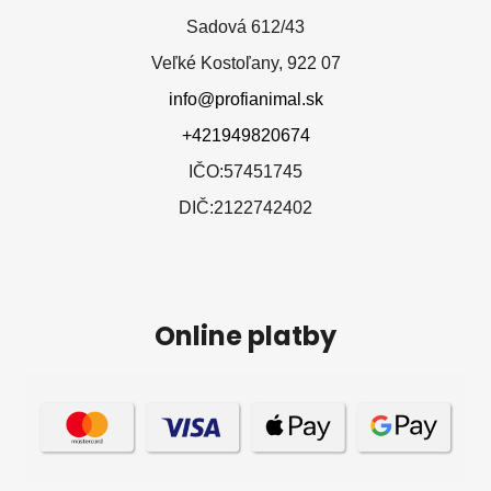
Sadová 612/43
Veľké Kostoľany, 922 07
info@profianimal.sk
+421949820674
IČO:57451745
DIČ:2122742402
Online platby