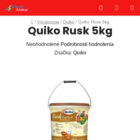
Prejsť
Hľadať
NÁKUP
na
obsah
KOŠÍK
Domov
/
Výrobcovia
/
Quiko
/
Quiko Rusk 5kg
Quiko Rusk 5kg
Priemerné
Neohodnotené
Podrobnosti hodnotenia
hodnotenie
Značka:
Quiko
produktu
je
0,0
z
5
hviezdičiek.