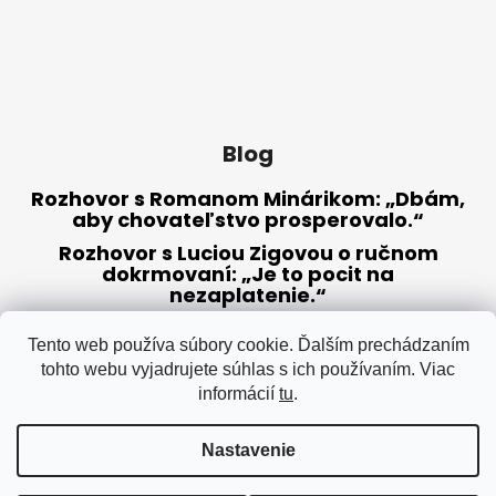
Blog
Rozhovor s Romanom Minárikom: „Dbám,
aby chovateľstvo prosperovalo.“
Rozhovor s Luciou Zigovou o ručnom
dokrmovaní: „Je to pocit na
nezaplatenie.“
Radíme, ako sa pripraviť na chovnú
sezónu
Tento web používa súbory cookie. Ďalším prechádzaním
tohto webu vyjadrujete súhlas s ich používaním. Viac
informácií
tu
.
ARCHÍV
Nastavenie