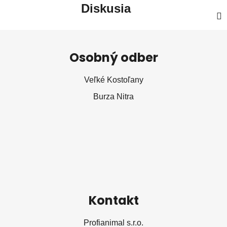
Diskusia
Z
á
Osobný odber
p
ä
Veľké Kostoľany
t
Burza Nitra
i
e
Kontakt
Profianimal s.r.o.