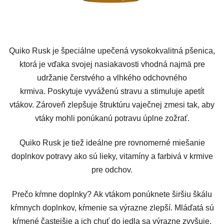
Quiko Rusk je špeciálne upečená vysokokvalitná pšenica,
ktorá je vďaka svojej nasiakavosti vhodná najmä pre
udržanie čerstvého a vlhkého odchovného
krmiva.
Poskytuje vyváženú stravu a stimuluje apetít
vtákov.
Zároveň zlepšuje štruktúru vaječnej zmesi tak, aby
vtáky mohli ponúkanú potravu úplne zožrať.
Quiko Rusk je tiež ideálne pre rovnomerné miešanie
doplnkov potravy ako sú lieky, vitamíny a farbivá v krmive
pre odchov.
Prečo kŕmne doplnky?
Ak vtákom ponúknete širšiu škálu
kŕmnych doplnkov, kŕmenie sa výrazne zlepší.
Mláďatá sú
kŕmené častejšie a ich chuť do jedla sa výrazne zvyšuje.