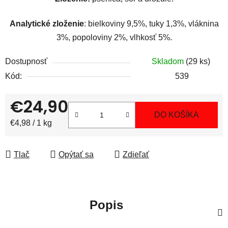
Analytické zloženie
: bielkoviny 9,5%, tuky 1,3%, vláknina
3%, popoloviny 2%, vlhkosť 5%.
Dostupnosť
Skladom
(29 ks)
Kód:
539
€24,90
DO KOŠÍKA
Jednotková cena:
€4,98 / 1 kg
Tlač
Opýtať sa
Zdieľať
Popis