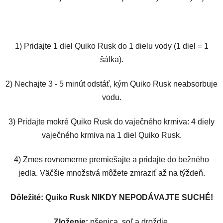
1) Pridajte 1 diel Quiko Rusk do 1 dielu vody (1 diel = 1
šálka).
2) Nechajte 3 - 5 minút odstáť, kým Quiko Rusk neabsorbuje
vodu.
3) Pridajte mokré Quiko Rusk do vaječného krmiva: 4 diely
vaječného krmiva na 1 diel Quiko Rusk.
4) Zmes rovnomerne premiešajte a pridajte do bežného
jedla.
Väčšie množstvá môžete zmraziť až na týždeň.
Dôležité: Quiko Rusk NIKDY NEPODÁVAJTE SUCHÉ
!
Zloženie:
pšenica, soľ a droždie.