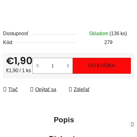
Dostupnosť
Skladom
(136 ks)
Kód:
279
€1,90
DO KOŠÍKA
Jednotková cena:
€1,90 / 1 ks
Tlač
Opýtať sa
Zdieľať
Popis