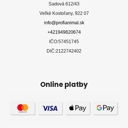
Sadová 612/43
Veľké Kostoľany, 922 07
info@profianimal.sk
+421949820674
IČO:57451745
DIČ:2122742402
Online platby