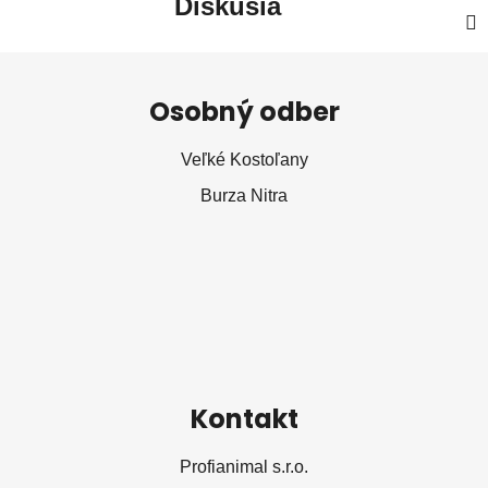
Diskusia
Z
á
Osobný odber
p
ä
Veľké Kostoľany
t
Burza Nitra
i
e
Kontakt
Profianimal s.r.o.