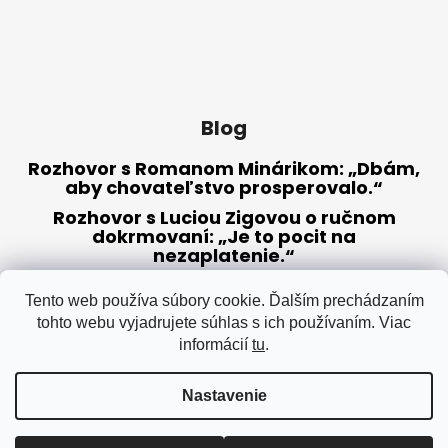
Blog
Rozhovor s Romanom Minárikom: „Dbám,
aby chovateľstvo prosperovalo.“
Rozhovor s Luciou Zigovou o ručnom
dokrmovaní: „Je to pocit na
nezaplatenie.“
Radíme, ako sa pripraviť na chovnú
sezónu
Tento web používa súbory cookie. Ďalším prechádzaním
tohto webu vyjadrujete súhlas s ich používaním. Viac
informácií
tu
.
ARCHÍV
Nastavenie
Vytvoril Shoptet