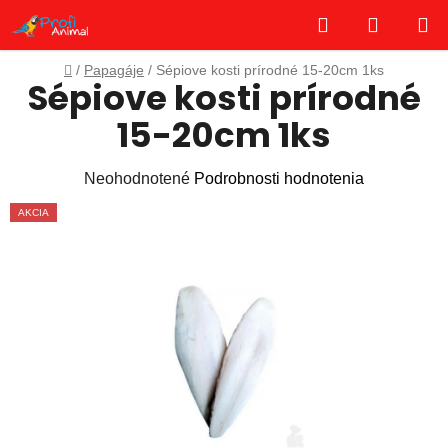
Prejsť
Hľadať
NÁKUP
na
obsah
KOŠÍK
Domov
/
Papagáje
/
Sépiove kosti prírodné 15-20cm 1ks
Sépiove kosti prírodné
15-20cm 1ks
Priemerné
Neohodnotené
Podrobnosti hodnotenia
hodnotenie
AKCIA
produktu
je
0,0
z
5
hviezdičiek.