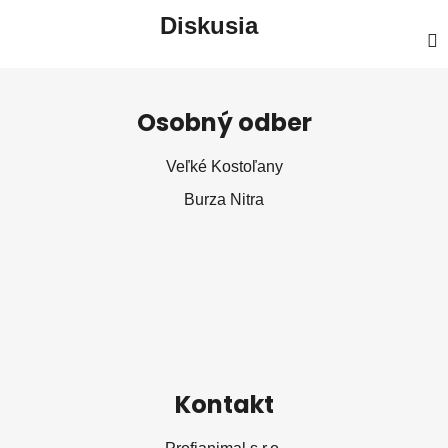
Diskusia
Z
á
Osobný odber
p
ä
Veľké Kostoľany
t
Burza Nitra
i
e
Kontakt