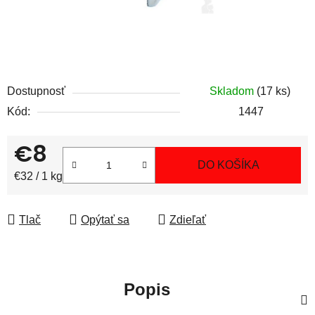
Dostupnosť
Skladom
(17 ks)
Kód:
1447
€8
DO KOŠÍKA
Jednotková cena:
€32 / 1 kg
Tlač
Opýtať sa
Zdieľať
Popis