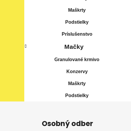
Maškrty
Podstielky
Príslušenstvo
Mačky
Granulované krmivo
Konzervy
Maškrty
Podstielky
Z
á
Osobný odber
p