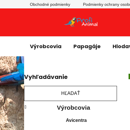
Obchodné podmienky
Podmienky ochrany osob
Výrobcovia
Papagáje
Hloda
B
Vyhľadávanie
o
č
n
HĽADAŤ
ý
K
Preskočiť
p
Výrobcovia
a
kategórie
a
t
Avicentra
e
n
g