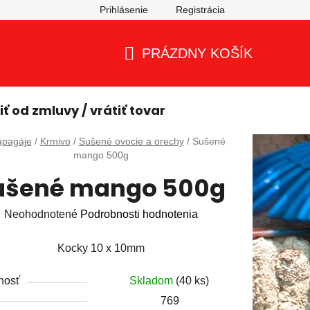
Prihlásenie
Registrácia
PRÁZDNY KOŠÍK
NÁKUPNÝ
KOŠÍK
ť od zmluvy / vrátiť tovar
ov
apagáje
/
Krmivo
/
Sušené ovocie a orechy
/
Sušené
mango 500g
ušené mango 500g
Priemerné
Neohodnotené
Podrobnosti hodnotenia
hodnotenie
Kocky 10 x 10mm
produktu
je
nosť
Skladom
(40 ks)
0,0
769
z