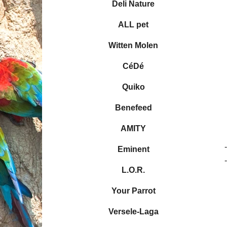
e
Deli Nature
ó
l
r
ALL pet
i
e
Witten Molen
CéDé
Quiko
Benefeed
AMITY
Eminent
L.O.R.
Your Parrot
Versele-Laga