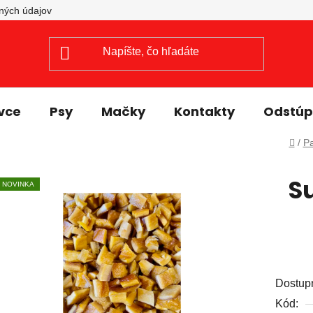
Prejsť
ných údajov
na
obsah
vce
Psy
Mačky
Kontakty
Odstúpi
Dom
/
P
S
NOVINKA
Dostup
Kód: