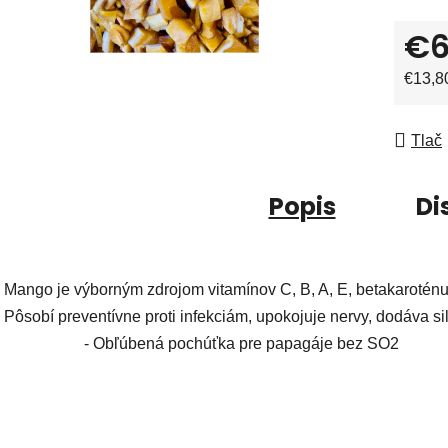
€6
Jedno
€13,80
Tlač
Popis
Di
- Mango je výborným zdrojom vitamínov C, B, A, E, betakaroténu (
- Pôsobí preventívne proti infekciám, upokojuje nervy, dodáva si
- Obľúbená pochúťka pre papagáje bez SO2