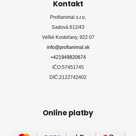
Kontakt
Profianimal s.r.o.
Sadová 612/43
Veľké Kostoľany, 922 07
info@profianimal.sk
+421949820674
IČO:57451745
DIČ:2122742402
Online platby