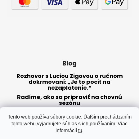
Blog
Rozhovor s Luciou Zigovou o ručnom
dokrmovaní: „Je to pocit na
nezaplatenie.“
Radíme, ako sa pripraviť na chovnú
sezónu
Sušené múčne červy – výživné krmivo
(nielen) pre papagáje
Tento web používa súbory cookie. Ďalším prechádzaním
tohto webu vyjadrujete súhlas s ich používaním. Viac
informácií
tu
.
ARCHÍV