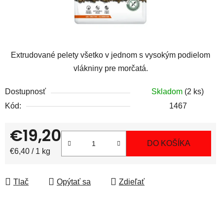
Extrudované pelety všetko v jednom s vysokým podielom
vlákniny pre morčatá.
Dostupnosť
Skladom
(2 ks)
Kód:
1467
€19,20
DO KOŠÍKA
Jednotková cena:
€6,40 / 1 kg
Tlač
Opýtať sa
Zdieľať