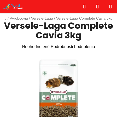
Prejsť
Hľadať
NÁKUP
na
obsah
KOŠÍK
Domov
/
Výrobcovia
/
Versele-Laga
/
Versele-Laga Complete Cavia 3kg
Versele-Laga Complete
Cavia 3kg
Priemerné
Neohodnotené
Podrobnosti hodnotenia
hodnotenie
produktu
je
0,0
z
5
hviezdičiek.