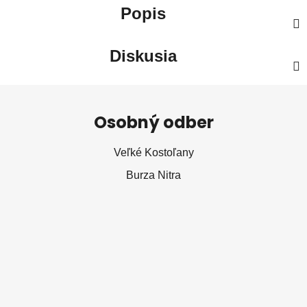
Popis
Diskusia
Z
á
Osobný odber
p
ä
Veľké Kostoľany
t
Burza Nitra
i
e