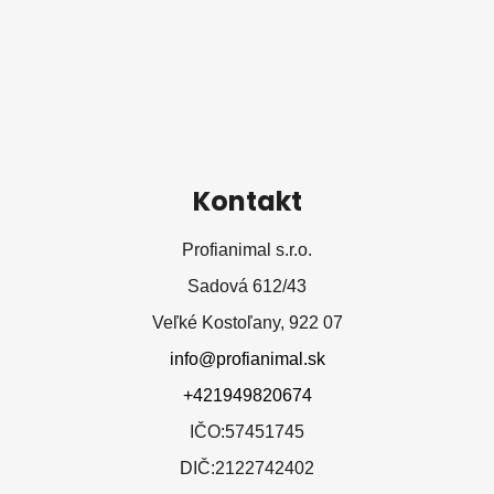
e
Kontakt
Profianimal s.r.o.
Sadová 612/43
Veľké Kostoľany, 922 07
info@profianimal.sk
+421949820674
IČO:57451745
DIČ:2122742402