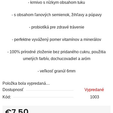
- krmivo s nízkym obsahom tuku
- s obsahom ľanových semienok, žihľavy a púpavy
- probiotíká pre zdravé trávenie
- perfektne vyvážený pomer vitamínov a minerálov
- 100% prírodné zloženie bez pridaného cukru, použitia
umelých farbív, dochucovadiel a aróm
- veľkosť granúl 6mm
Položka bola vypredaná…
Dostupnosť
Vypredané
Kód:
1003
€7,50