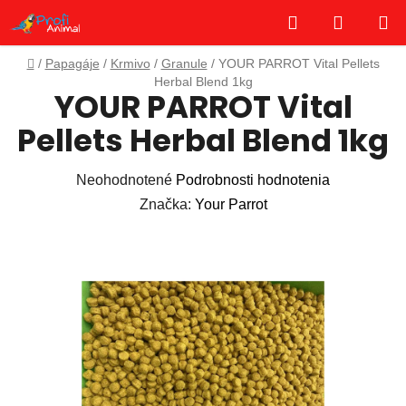
Prejsť
Hľadať
NÁKUP
na
obsah
KOŠÍK
Domov
/
Papagáje
/
Krmivo
/
Granule
/
YOUR PARROT Vital Pellets
Herbal Blend 1kg
YOUR PARROT Vital
Pellets Herbal Blend 1kg
Priemerné
Neohodnotené
Podrobnosti hodnotenia
hodnotenie
Značka:
Your Parrot
produktu
je
0,0
z
5
hviezdičiek.