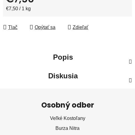
Jednotková cena:
€7,50 / 1 kg
Tlač
Opýtať sa
Zdieľať
Popis
Diskusia
Z
á
Osobný odber
p
ä
Veľké Kostoľany
t
Burza Nitra
i